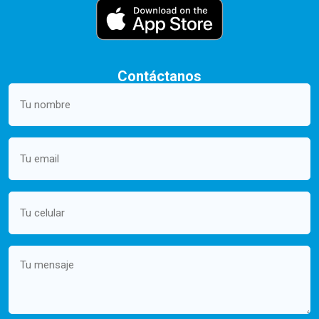
Contáctanos
Your
name
(Required)
Email
(Required)
Mobile
(Required)
Message