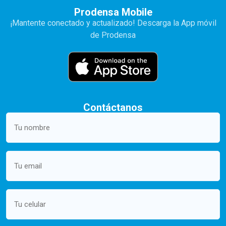
Prodensa Mobile
¡Mantente conectado y actualizado! Descarga la App móvil
de Prodensa
Contáctanos
Your
name
(Required)
Email
(Required)
Mobile
(Required)