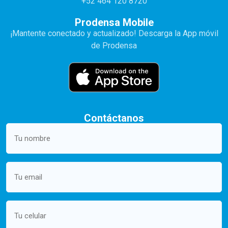
+52 464 120 8720
Prodensa Mobile
¡Mantente conectado y actualizado! Descarga la App móvil
de Prodensa
Contáctanos
Your
name
(Required)
Email
(Required)
Mobile
(Required)