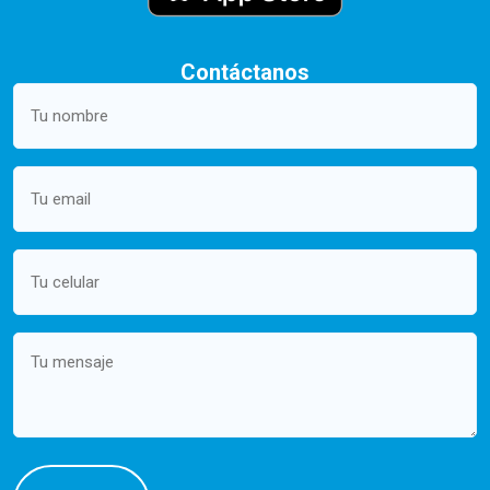
Contáctanos
Your
name
(Required)
Email
(Required)
Mobile
(Required)
Message