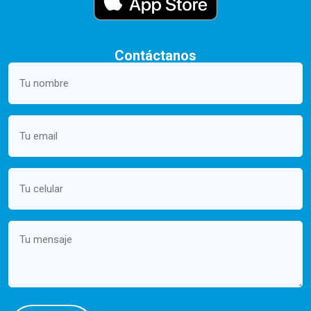
Contáctanos
Your
name
(Required)
Email
(Required)
Mobile
(Required)
Message