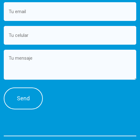
Email
(Required)
Mobile
(Required)
Message