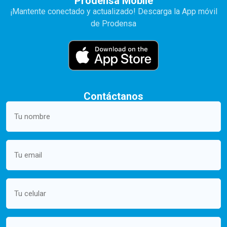
Prodensa Mobile
¡Mantente conectado y actualizado! Descarga la App móvil
de Prodensa
Contáctanos
Your
name
(Required)
Email
(Required)
Mobile
(Required)
Message